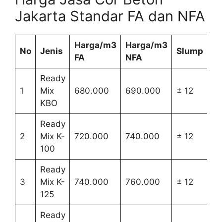
Jakarta Standar FA dan NFA
Harga/m3
Harga/m3
No
Jenis
Slump
FA
NFA
Ready
1
Mix
680.000
690.000
± 12
KBO
Ready
2
Mix K-
720.000
740.000
± 12
100
Ready
3
Mix K-
740.000
760.000
± 12
125
Ready