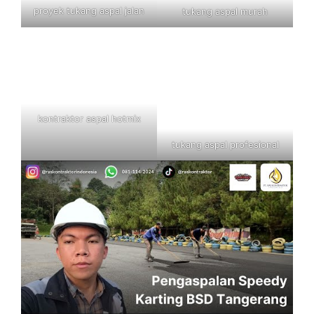
proyek tukang aspal jalan
tukang aspal murah
kontraktor aspal hotmix
tukang aspal profesional