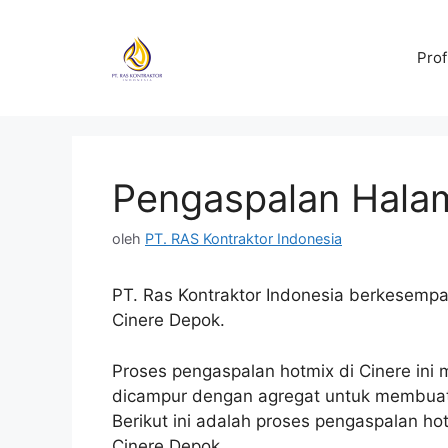
Langsung
ke
Prof
isi
Pengaspalan Halam
oleh
PT. RAS Kontraktor Indonesia
PT. Ras Kontraktor Indonesia berkesemp
Cinere Depok.
Proses pengaspalan hotmix di Cinere ini
dicampur dengan agregat untuk membuat 
Berikut ini adalah proses pengaspalan ho
Cinere Depok.